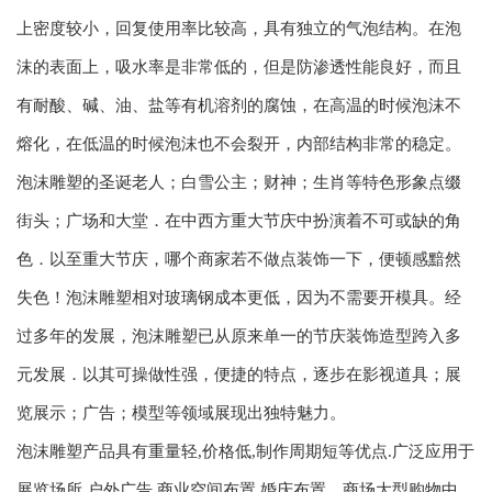
上密度较小，回复使用率比较高，具有独立的气泡结构。在泡
沫的表面上，吸水率是非常低的，但是防渗透性能良好，而且
有耐酸、碱、油、盐等有机溶剂的腐蚀，在高温的时候泡沫不
熔化，在低温的时候泡沫也不会裂开，内部结构非常的稳定。
泡沫雕塑的圣诞老人；白雪公主；财神；生肖等特色形象点缀
街头；广场和大堂．在中西方重大节庆中扮演着不可或缺的角
色．以至重大节庆，哪个商家若不做点装饰一下，便顿感黯然
失色！泡沫雕塑相对玻璃钢成本更低，因为不需要开模具。经
过多年的发展，泡沫雕塑已从原来单一的节庆装饰造型跨入多
元发展．以其可操做性强，便捷的特点，逐步在影视道具；展
览展示；广告；模型等领域展现出独特魅力。
泡沫雕塑产品具有重量轻,价格低,制作周期短等优点.广泛应用于
展览场所,户外广告,商业空间布置,婚庆布置，商场大型购物中