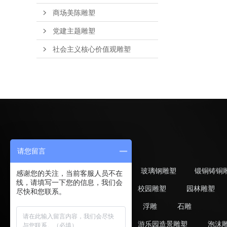
商场美陈雕塑
党建主题雕塑
社会主义核心价值观雕塑
请您留言
不锈钢雕塑
玻璃钢雕塑
锻铜铸铜
感谢您的关注，当前客服人员不在
线，请填写一下您的信息，我们会
广场雕塑
校园雕塑
园林雕塑
尽快和您联系。
动植物雕塑
浮雕
石雕
美陈雕塑
游乐园造景雕塑
泡沫