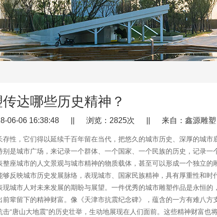
塑传达哪些历史精神？
-06-06 16:38:48 || 浏览：2825次 || 来自：鑫源雕塑
长存性，它们得以延续千百年留在当代，把悠久的城市历史、深厚的城市
特别是城市广场，来记录一个群体、一个国家、一个民族的历史，记录一
表整座城市的人文景观与城市精神的物质载体，甚至可以形成一个独立的
能够反映城市历史发展脉络，表现城市、国家民族精神，具有厚重性和时
表现城市人对未来发展的期盼与展望。一件优秀的城市雕塑作品是永恒的
出前辈留下的精神财富。像《天津市抗震纪念碑》，蕴含的一方有难八方
抗击“唐山大地震”的历史壮举，生动地展现在人们面前。这些精神财富也