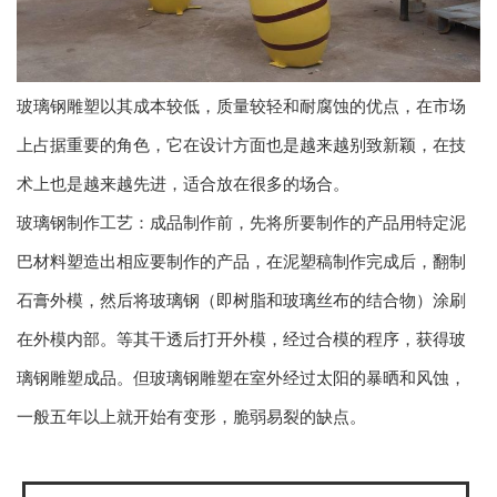
玻璃钢雕塑以其成本较低，质量较轻和耐腐蚀的优点，在市场
上占据重要的角色，它在设计方面也是越来越别致新颖，在技
术上也是越来越先进，适合放在很多的场合。
玻璃钢制作工艺：成品制作前，先将所要制作的产品用特定泥
巴材料塑造出相应要制作的产品，在泥塑稿制作完成后，翻制
石膏外模，然后将玻璃钢（即树脂和玻璃丝布的结合物）涂刷
在外模内部。等其干透后打开外模，经过合模的程序，获得玻
璃钢雕塑成品。但玻璃钢雕塑在室外经过太阳的暴晒和风蚀，
一般五年以上就开始有变形，脆弱易裂的缺点。