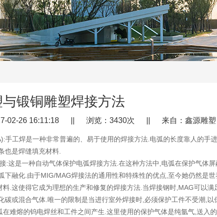
塑与锻铜雕塑焊接方法
-02-26 16:11:18 || 浏览：3430次 || 来自：鑫源雕塑
A):手工焊是一种非常普遍的、易于使用的焊接方法.电弧的长度靠人的手
条也是焊缝填充材料.
G焊接:这是一种自动气体保护电弧焊接方法.在这种方法中,电弧在保护气
弧下融化.由于MIG/MAG焊接法的通用性和特殊性的优点,至今她仍然
料.这使得它成为理想的生产和修复的焊接方法.当焊接钢时,MAG可以满
化碳或混合气体.唯一的限制是当进行室外焊接时,必须保护工件不受潮,以
电弧在难熔的钨电焊丝和工件之间产生.这里使用的保护气体是纯氩气,送入