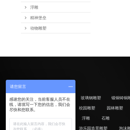
浮雕
精神堡垒
动物雕塑
请您留言
不锈钢雕塑
玻璃钢雕塑
锻铜铸铜
感谢您的关注，当前客服人员不在
线，请填写一下您的信息，我们会
广场雕塑
校园雕塑
园林雕塑
尽快和您联系。
动植物雕塑
浮雕
石雕
美陈雕塑
游乐园造景雕塑
泡沫