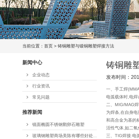
当前位置：
首页
>
铸铜雕塑与锻铜雕塑焊接方法
新闻中心
铸铜雕
企业动态
发布时间：2017
行业资讯
一、手工焊(MM
电弧载体时,电焊
常见问题
二、MIG/MA
推荐新闻
为焊条,在自身电
和高合金为基的材
镜面椭圆不锈钢鹅卵石雕塑
活性气体,如二氧
玻璃钢雕塑商场美陈有哪些好处...
三、TIG焊接: